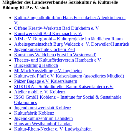
Mitglieder des Landesverbandes Soziokultur & Kulturelle
Bildung RLP e. V. sind:
Kultur-/Jugendkulturbüro Haus Felsenkeller Altenkirchen e.
V.
Offene Kreativ-Werkstatt Bad Dürkheim e. V.
Kunstwerkstatt Bad Kreuznach e. V.
AIM e.V. Burgbrohl – Kulturprojekte im ländlichen Raum
Arbeitsgemeinschaft Burg Waldeck e. V. Dorweiler/Hunsrück
Jugendkunstschule Cochem-Zell
Kunsthaus Wäldchen (Forst im Westerwald)
Theater- und Kulturförderverein Hambach e.V.
Bürgerstiftung Haßloch
MitMachAusstellung e.V. Ingelheim
Kulturwerk Pfaff e.V. Kaiserslautern (assoziiertes Mitglied)
Pälzer Bagage e.V. Kaiserslautern
SUKURA – Subkultureller Raum Kaiserslautern e.V.
Atelier mobil e. V. Koblenz
ISSO GmbH Koblenz – Institute for Social & Sustainable
Oikonomics
Jugendkunstwerkstatt Koblenz
Kulturfabrik Koblenz
Jugendkulturzentrum Lahnstein
Haus am Westbahnhof Landau
Kultur-Rhein-Neckar e. V. Ludwigshafen