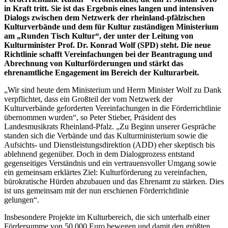
in Kraft tritt. Sie ist das Ergebnis eines langen und intensiven
Dialogs zwischen dem Netzwerk der rheinland-pfälzischen
Kulturverbände und dem für Kultur zuständigen Ministerium
am „Runden Tisch Kultur“, der unter der Leitung von
Kulturminister Prof. Dr. Konrad Wolf (SPD) steht. Die neue
Richtlinie schafft Vereinfachungen bei der Beantragung und
Abrechnung von Kulturförderungen und stärkt das
ehrenamtliche Engagement im Bereich der Kulturarbeit.
„Wir sind heute dem Ministerium und Herrn Minister Wolf zu Dank
verpflichtet, dass ein Großteil der vom Netzwerk der
Kulturverbände geforderten Vereinfachungen in die Förderrichtlinie
übernommen wurden“, so Peter Stieber, Präsident des
Landesmusikrats Rheinland-Pfalz. „Zu Beginn unserer Gespräche
standen sich die Verbände und das Kulturministerium sowie die
Aufsichts- und Dienstleistungsdirektion (ADD) eher skeptisch bis
ablehnend gegenüber. Doch in dem Dialogprozess entstand
gegenseitiges Verständnis und ein vertrauensvoller Umgang sowie
ein gemeinsam erklärtes Ziel: Kulturförderung zu vereinfachen,
bürokratische Hürden abzubauen und das Ehrenamt zu stärken. Dies
ist uns gemeinsam mit der nun erschienen Förderrichtlinie
gelungen“.
Insbesondere Projekte im Kulturbereich, die sich unterhalb einer
Fördersumme von 50.000 Euro bewegen und damit den größten